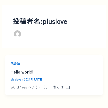
内
容
を
投稿者名:pluslove
ス
キ
ッ
プ
未分類
Hello world!
pluslove
/
2024年7月7日
WordPress へようこそ。こちらは […]